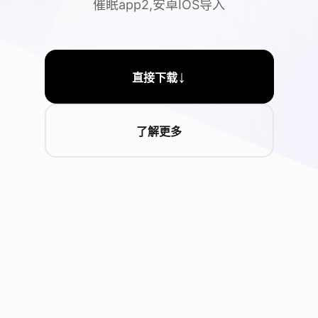
催眠app2,安卓IOS导入
↓
直接下载
了解更多