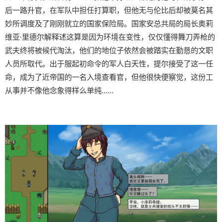
后一路升官，在军队中担任打算职，但他无与伦比后却被莫名其
妙所调度及了刚刚就立的国家保险局。国家安总共局的局长奥莉
维亚·里德尔解释述这算是因为环境在变性，仅仅懂得舞刀弄枪的
武夫终将被候代淘汰，他们的地位子依然会被踏实在勤恳的文职
人员所取代。出于服起初命令的军人白天性，提尔接受了这一任
命，成为了近帝国的一名入境查看官，但他很快便察觉，这份工
从事并不像他念象得样么单纯……