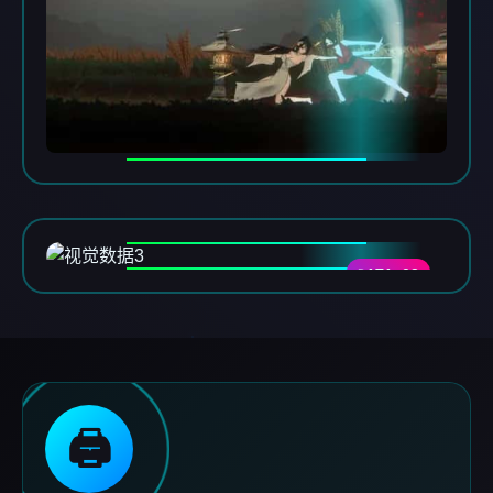
DATA-03
🖨️