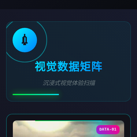
💉
视觉数据矩阵
沉浸式视觉体验扫描
DATA-01