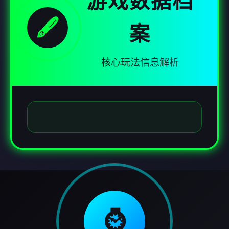
游戏数据档
🖋️
案
核心玩法信息解析
⌚