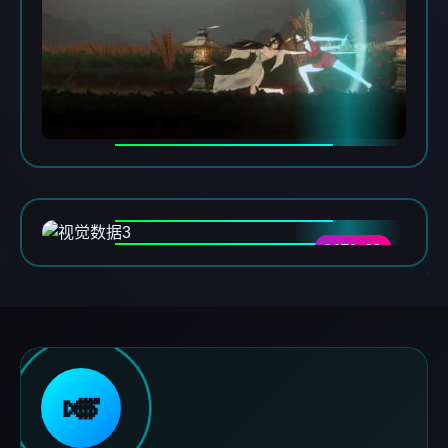
DATA-03
🎺