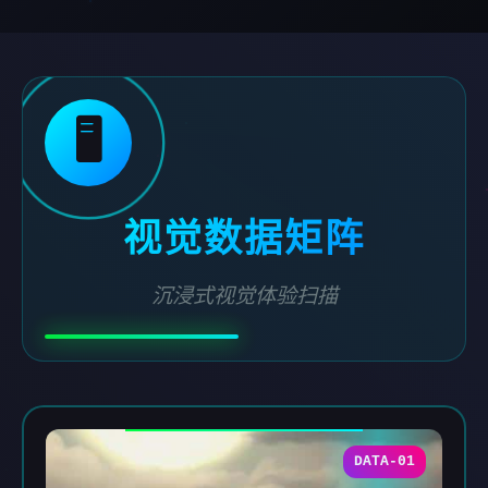
🖥️
视觉数据矩阵
沉浸式视觉体验扫描
DATA-01