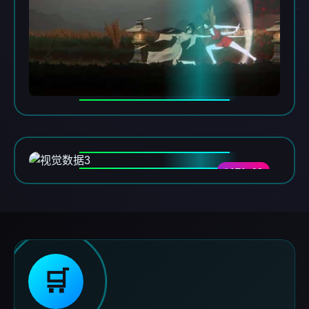
DATA-03
🛒