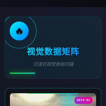
🔥
视觉数据矩阵
沉浸式视觉体验扫描
DATA-01