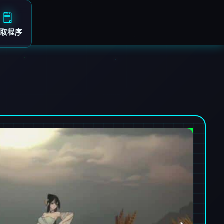
🗒️
取程序