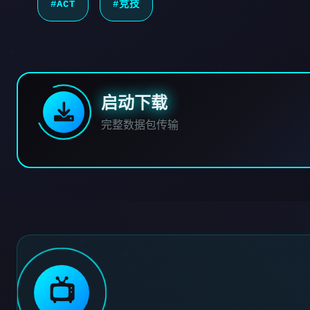
#ACT
#竞技
启动下载
完整数据包传输
📺