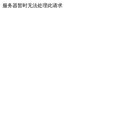
服务器暂时无法处理此请求