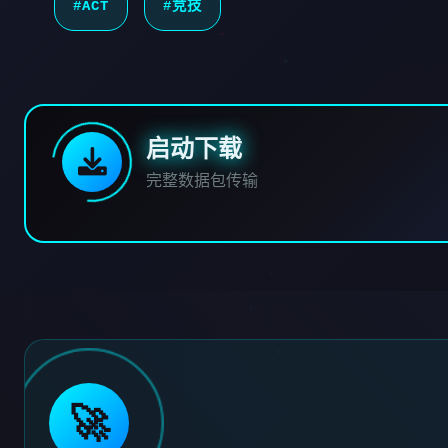
#ACT
#竞技
启动下载
完整数据包传输
🚀