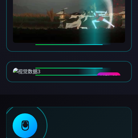
DATA-03
🖲️