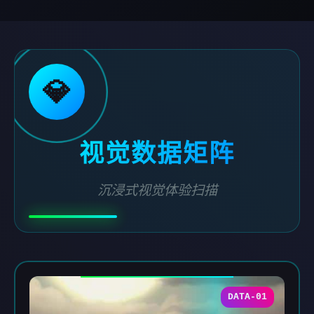
💎
视觉数据矩阵
沉浸式视觉体验扫描
DATA-01