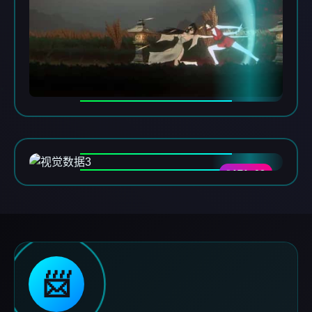
DATA-03
📨