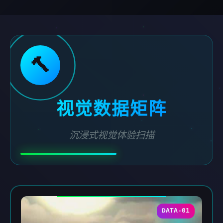
🔨
视觉数据矩阵
沉浸式视觉体验扫描
DATA-01