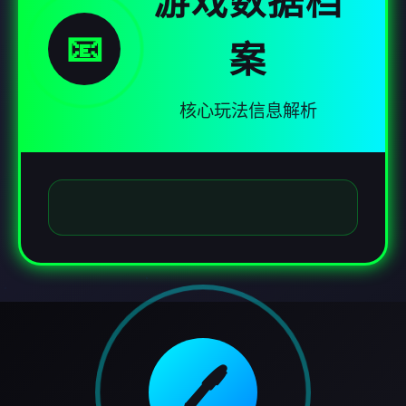
游戏数据档
📧
案
核心玩法信息解析
🖊️