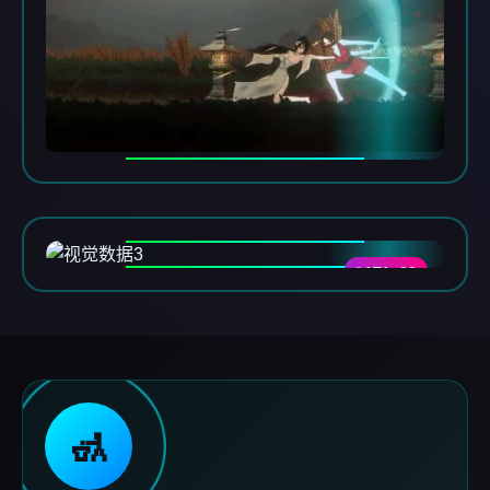
DATA-03
🚮