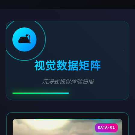
🛋️
视觉数据矩阵
沉浸式视觉体验扫描
DATA-01