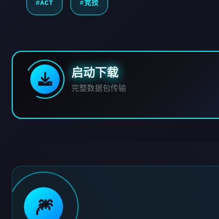
#ACT
#竞技
启动下载
完整数据包传输
🎆