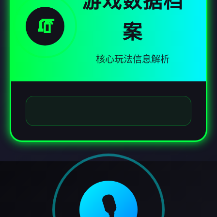
游戏数据档
🧯
案
核心玩法信息解析
🎙️