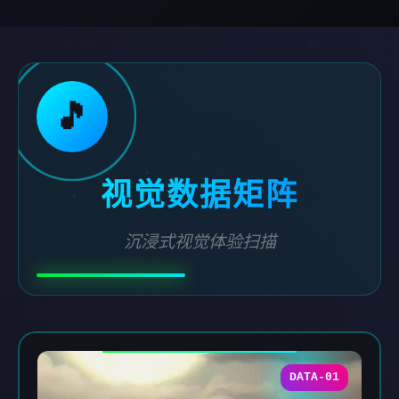
🎵
视觉数据矩阵
沉浸式视觉体验扫描
DATA-01