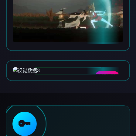
DATA-03
🔑