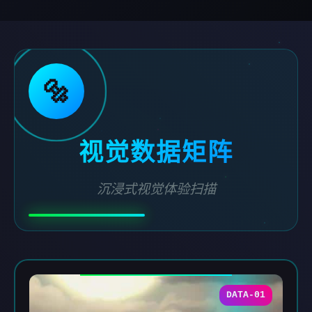
🔩
视觉数据矩阵
沉浸式视觉体验扫描
DATA-01