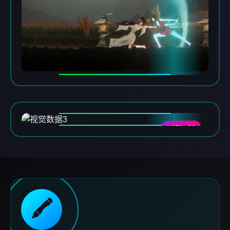
DATA-03
🖍️